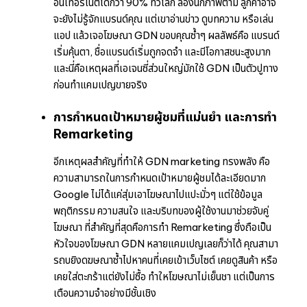
อินเทอร์เน็ตได้กว่า 90% ทั่วโลก ลองนึกภาพตาม ลูกค้าอาจ
จะยังไม่รู้จักแบรนด์คุณ แต่เขาอ่านข่าว ดูบทความ หรือเล่น
แอป แล้วเจอโฆษณา GDN ขอบคุณซ้ำๆ ผลลัพธ์คือ แบรนด์
เริ่มคุ้นตา, ชื่อแบรนด์เริ่มถูกจดจำ และมีโอกาสชนะสูงมาก
และนี่คือเหตุผลที่เอเจนซี่ส่วนใหญ่มักใช้ GDN เป็นตัวปูทาง
ก่อนทำแคมเปญขายจริง
การกำหนดเป้าหมายผู้ชมที่แม่นยำ และการทำ
Remarketing
อีกเหตุผลสำคัญที่ทำให้ GDN marketing ทรงพลัง คือ
ความสามารถในการกำหนดเป้าหมายผู้ชมได้ละเอียดมาก
Google ไม่ได้แค่สุ่มเอาโฆษณาไปแปะมั่วๆ แต่ใช้ข้อมูล
พฤติกรรม ความสนใจ และบริบทของผู้ใช้งานมาช่วยจับคู่
โฆษณา ที่สำคัญที่สุดคือการทำ Remarketing ซึ่งถือเป็น
หัวใจของโฆษณา GDN หลายแคมเปญเลยก็ว่าได้ คุณสามา
รถบยิงดฆษณาซ้ำไปหาคนที่เคยเข้าเว็บไซต์ เคยดูสินค้า หรือ
เคยใส่ตะกร้าแต่ยังไม่ซื้อ ทำใหโฆษณาไม่เย็นชา แต่เป็นการ
เตือนความจำอย่างมีชั้นเชิง