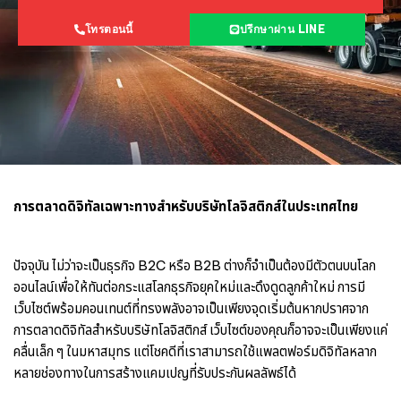
โทรตอนนี้
ปรึกษาผ่าน LINE
การตลาดดิจิทัลเฉพาะทางสำหรับบริษัทโลจิสติกส์ในประเทศไทย
ปัจจุบัน ไม่ว่าจะเป็นธุรกิจ B2C หรือ B2B ต่างก็จำเป็นต้องมีตัวตนบนโลก
ออนไลน์เพื่อให้ทันต่อกระแสโลกธุรกิจยุคใหม่และดึงดูดลูกค้าใหม่ การมี
เว็บไซต์พร้อมคอนเทนต์ที่ทรงพลังอาจเป็นเพียงจุดเริ่มต้นหากปราศจาก
การตลาดดิจิทัลสำหรับบริษัทโลจิสติกส์ เว็บไซต์ของคุณก็อาจจะเป็นเพียงแค่
คลื่นเล็ก ๆ ในมหาสมุทร แต่โชคดีที่เราสามารถใช้แพลตฟอร์มดิจิทัลหลาก
หลายช่องทางในการสร้างแคมเปญที่รับประกันผลลัพธ์ได้