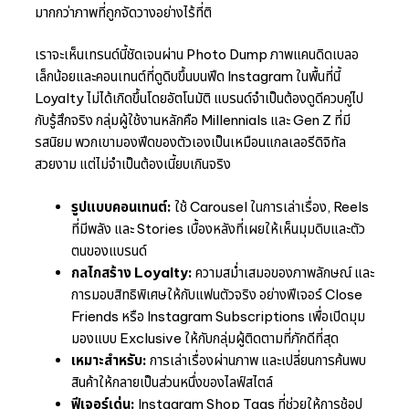
มากกว่าภาพที่ถูกจัดวางอย่างไร้ที่ติ
เราจะเห็นเทรนด์นี้ชัดเจนผ่าน Photo Dump ภาพแคนดิดเบลอ
เล็กน้อยและคอนเทนต์ที่ดูดิบขึ้นบนฟีด Instagram ในพื้นที่นี้
Loyalty ไม่ได้เกิดขึ้นโดยอัตโนมัติ แบรนด์จำเป็นต้องดูดีควบคู่ไป
กับรู้สึกจริง กลุ่มผู้ใช้งานหลักคือ Millennials และ Gen Z ที่มี
รสนิยม พวกเขามองฟีดของตัวเองเป็นเหมือนแกลเลอรีดิจิทัล
สวยงาม แต่ไม่จำเป็นต้องเนี้ยบเกินจริง
รูปแบบคอนเทนต์:
ใช้ Carousel ในการเล่าเรื่อง, Reels
ที่มีพลัง และ Stories เบื้องหลังที่เผยให้เห็นมุมดิบและตัว
ตนของแบรนด์
กลไกสร้าง Loyalty:
ความสม่ำเสมอของภาพลักษณ์ และ
การมอบสิทธิพิเศษให้กับแฟนตัวจริง อย่างฟีเจอร์ Close
Friends หรือ Instagram Subscriptions เพื่อเปิดมุม
มองแบบ Exclusive ให้กับกลุ่มผู้ติดตามที่ภักดีที่สุด
เหมาะสำหรับ:
การเล่าเรื่องผ่านภาพ และเปลี่ยนการค้นพบ
สินค้าให้กลายเป็นส่วนหนึ่งของไลฟ์สไตล์
ฟีเจอร์เด่น:
Instagram Shop Tags ที่ช่วยให้การช้อป