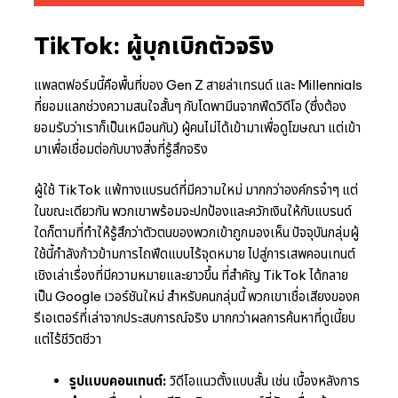
TikTok: ผู้บุกเบิกตัวจริง
แพลตฟอร์มนี้คือพื้นที่ของ Gen Z สายล่าเทรนด์ และ Millennials
ที่ยอมแลกช่วงความสนใจสั้นๆ กับโดพามีนจากฟีดวิดีโอ (ซึ่งต้อง
ยอมรับว่าเราก็เป็นเหมือนกัน) ผู้คนไม่ได้เข้ามาเพื่อดูโฆษณา แต่เข้า
มาเพื่อเชื่อมต่อกับบางสิ่งที่รู้สึกจริง
ผู้ใช้ TikTok แพ้ทางแบรนด์ที่มีความใหม่ มากกว่าองค์กรจ๋าๆ แต่
ในขณะเดียวกัน พวกเขาพร้อมจะปกป้องและควักเงินให้กับแบรนด์
ใดก็ตามที่ทำให้รู้สึกว่าตัวตนของพวกเข้าถูกมองเห็น ปัจจุบันกลุ่มผู้
ใช้นี้กำลังก้าวข้ามการไถฟีดแบบไร้จุดหมาย ไปสู่การเสพคอนเทนต์
เชิงเล่าเรื่องที่มีความหมายและยาวขึ้น ที่สำคัญ TikTok ได้กลาย
เป็น Google เวอร์ชันใหม่ สำหรับคนกลุ่มนี้ พวกเขาเชื่อเสียงของค
รีเอเตอร์ที่เล่าจากประสบการณ์จริง มากกว่าผลการค้นหาที่ดูเนี้ยบ
แต่ไร้ชีวิตชีวา
รูปแบบคอนเทนต์:
วิดีโอแนวตั้งแบบสั้น เช่น เบื้องหลังการ