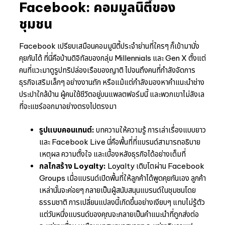
Facebook: คอมมูลนิตี้ของ
ชุมชน
Facebook เปรียบเสมือนคอมมูนิตี้ประจำย่านที่ใครๆ ก็เข้ามานั่ง
คุยกันได้ ที่นี่คือบ้านดิจิทัลของกลุ่ม Millennials และ Gen X ตั้งแต่
คนที่แวะมาดูรูปทริปล่องเรือของญาติ ไปจนถึงคนที่กำลังจัดการ
ธุรกิจเสริมเล็กๆ อย่างงานถัก หรือแม้แต่กำลังมองหาคำแนะนำช่าง
ประปาใกล้บ้าน ผู้คนใช้ชีวิตอยู่บนแพลตฟอร์มนี้ และพวกเขาไม่ลังเล
ที่จะแชร์ออกมาอย่างตรงไปตรงมา
รูปแบบคอนเทนต์:
บทความให้ความรู้ การเล่าเรื่องแบบยาว
และ Facebook Live นี่คือพื้นที่ที่แบรนด์สามารถอธิบาย
เหตุผล ความตั้งใจ และเบื้องหลังธุรกิจได้อย่างเต็มที่
กลไกสร้าง Loyalty:
Loyalty เติบโตผ่าน Facebook
Groups เมื่อแบรนด์เปิดพื้นที่ให้ลูกค้าได้พูดคุยกันเอง ลูกค้า
เหล่านั้นจะค่อยๆ กลายเป็นผู้สนับสนุนแบรนด์ในชุมชนโดย
ธรรมชาติ การเปลี่ยนแปลงนี้เกิดขึ้นอย่างเงียบๆ แทบไม่รู้ตัว
แต่วันหนึ่งแบรนด์ของคุณจะกลายเป็นคำแนะนำที่ถูกส่งต่อ