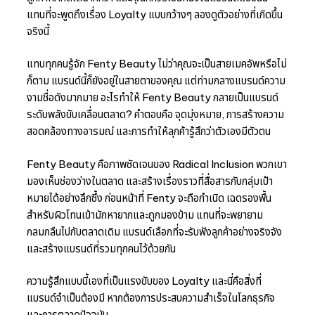
แทนที่จะพูดถึงเรื่อง Loyalty แบบกว้างๆ ลองดูตัวอย่างที่เกิดขึ้น
จริงนี้
แทบทุกคนรู้จัก Fenty Beauty ไม่ว่าคุณจะเป็นสายเมคอัพหรือไม่
ก็ตาม แบรนด์นี้ก็ยังอยู่ในสายตาของคุณ แต่ท่ามกลางแบรนด์ความ
งามชื่อดังมากมาย อะไรทำให้ Fenty Beauty กลายเป็นแบรนด์
ระดับพลังขับเคลื่อนตลาด? คำตอบคือ จุดมุ่งหมาย, การสร้างความ
สอดคล้องทางอารมณ์ และการทำให้ลุกค้ารู้สึกว่าตัวเองมีตัวตน
Fenty Beauty คือภาพชัดเจนของ Radical Inclusion พวกเขา
มองเห็นช่องว่างในตลาด และสร้างเรื่องราวที่สื่อสารกับกลุ่มเป้า
หมายได้อย่างลึกซึ้ง ก่อนหน้าที่ Fenty จะถือกำเนิด เฉดรองพื้น
สำหรับผิวโทนเข้ามักหายากและถูกมองข้าม แทนที่จะพยายาม
กลมกลืนไปกับตลาดเดิม แบรนด์เลือกที่จะรับฟังลูกค้าอย่างจริงจัง
และสร้างแบรนด์ที่รวมทุกคนไว้ด้วยกัน
ความรู้สึกแบบนี้เองที่เป็นแรงขับของ Loyalty และนี่คือสิ่งที่
แบรนด์จำเป็นต้องมี หากต้องการประสบความสำเร็จในโลกธุรกิจ
และการตลาดปัจจุบัน