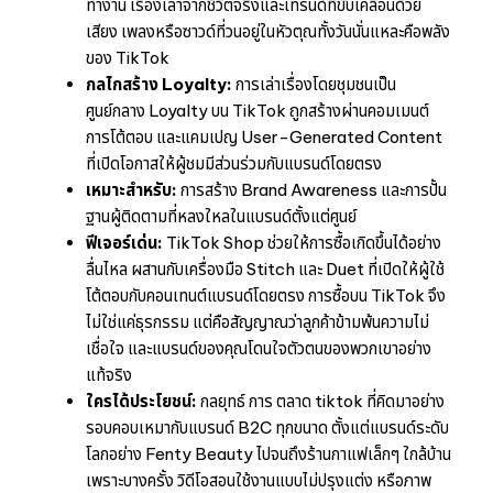
ทำงาน เรื่องเล่าจากชีวิตจริงและเทรนด์ที่ขับเคลื่อนด้วย
เสียง เพลงหรือซาวด์ที่วนอยู่ในหัวตุณทั้งวันนั่นแหละคือพลัง
ของ TikTok
กลไกสร้าง Loyalty:
การเล่าเรื่องโดยชุมชนเป็น
ศูนย์กลาง Loyalty บน TikTok ถูกสร้างผ่านคอมเมนต์
การโต้ตอบ และแคมเปญ User-Generated Content
ที่เปิดโอกาสให้ผู้ชมมีส่วนร่วมกับแบรนด์โดยตรง
เหมาะสำหรับ:
การสร้าง Brand Awareness และการปั้น
ฐานผู้ติดตามที่หลงใหลในแบรนด์ตั้งแต่ศูนย์
ฟีเจอร์เด่น:
TikTok Shop ช่วยให้การซื้อเกิดขึ้นได้อย่าง
ลื่นไหล ผสานกับเครื่องมือ Stitch และ Duet ที่เปิดให้ผู้ใช้
โต้ตอบกับคอนเทนต์แบรนด์โดยตรง การซื้อบน TikTok จึง
ไม่ใช่แค่ธุรกรรม แต่คือสัญญาณว่าลูกค้าข้ามพ้นความไม่
เชื่อใจ และแบรนด์ของคุณโดนใจตัวตนของพวกเขาอย่าง
แท้จริง
ใครได้ประโยชน์:
กลยุทธ์ การ ตลาด tiktok ที่คิดมาอย่าง
รอบคอบเหมากับแบรนด์ B2C ทุกขนาด ตั้งแต่แบรนด์ระดับ
โลกอย่าง Fenty Beauty ไปจนถึงร้านกาแฟเล็กๆ ใกล้บ้าน
เพราะบางครั้ง วิดีโอสอนใช้งานแบบไม่ปรุงแต่ง หรือภาพ