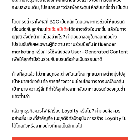
ระบบสะสมแต้ม, โปรแกรมรางวัลเพื่อกระตุ้นให้กลับมาซื้อซ้ำ เป็นต้น
โดยตรงนี้ เราโฟกัสที่ B2C เป็นหลัก โดยเฉพาะการช่วยให้แบรนด์
เชื่อมต่อกับลูกค้าบน
โซเชียลมีเดีย
ได้อย่างจริงใจมากขึ้น แล้วในทาง
ปฏิบัติ สิ่งนี้หน้าตาเป็นอย่างไร? คำตอบอาจอยู่ในกลยุทธ์อย่าง
โปรโมชันพิเศษเฉพาะผู้ติดตาม ความร่วมมือกับ influencer
marketing หรือการใช้พลังของ User-Generated Content
เพื่อให้ลูกค้ามีส่วนร่วมกับแบรนด์อย่างเป็นธรรมชาติ
ท้ายที่สุดแล้ว ไม่ว่ากลยุทธ์จะต่างกันแค่ไหน ทุกแนวทางต่างมุ่งไปสู่
เป้าหมายเดียวกัน คือ การสร้างความเชื่อมโยงทางอารมณ์กับกลุ่ม
เป้าหมาย ความรู้สึกที่ทำให้ลูกค้าอยากกลับมาหาแบรนด์ของคุณซ้ำ
แล้วซ้ำเล่า
แล้วทุกธุรกิจควรโฟกัสเรื่อง Loyalty หรือไม่? คำตอบคือ ควร
อย่างยิ่ง และที่สำคัญคือ ในยุคดิจิทัลปัจจุบัน การสร้าง Loyalty ไม่
ได้ไกลตัวหรือยากอย่างที่เคยเป็นอีกต่อไป