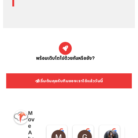
พร้อมเติบโตไปด้วยกันหรือยัง?
เริ่มต้นคุยกับทีมของเราได้แล้ววันนี้
M
ov
e
A
Minb Minb
GM Tour Marketing
Rarun Sr