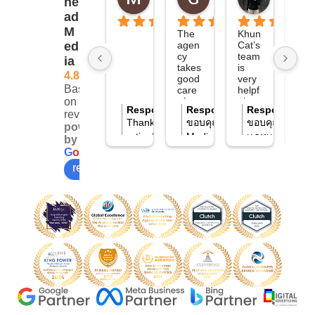
he
11 months ago
11 months ago
11 months
ad
M
The 
Khun 
She 
agen
Cat’s 
is an
ed
cy 
team 
acti
ia
takes 
is 
e, 
4.8
good 
very 
ene
Based
care 
helpf
getic
of 
ul 
age
on 51
Response from the owner
Response from the owner
Response fro
R
11 months ago
1
client
and 
t an
reviews
Thank you for leaving us a 4-star
ขอบคุณที่ไว้วางใจให้ Move A
ขอบคุณ ทีม Pip
ข
s, 
colla
pus
powered
helps 
borat
es 
rating! We’d love to learn more about
Media ดูแลนะคะ เราจะตั้งใจท
เเคทเเละทีม MA
เ
by
adve
ive. 
thr
your experience. Could you let us
ที่สุด เพื่อช่วยให้ธุรกิจของคุณ
อย่างดีเช่นเคยค
อย
G
o
o
g
l
e
rtiser
They 
gh 
know who you are so we can better
ไกลขึ้นค่ะ
review us on
s 
are 
very
understand your feedback and keep
reac
very 
qui
h 
helpf
ly 
improving? Feel free to email
their 
ul 
until
clientcare@moveaheadmedia.com.
targe
and 
it is 
t 
listen 
co
audie
to 
leted
nce, 
the 
Khu
prep
custo
Cat 
ares 
mers 
is th
repor
and 
sup
ts, 
provi
rvis
helps 
de 
. I 
analy
soluti
reall