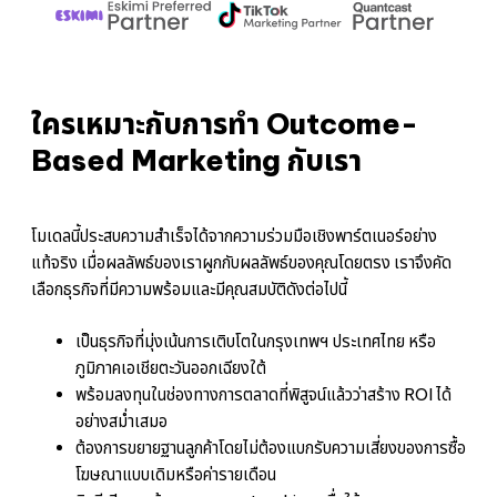
ze 
ons 
like 
and 
as 
whe
meas
best 
Khu
ure 
they 
Cat 
result
can.
asks
s in 
per
ใครเหมาะกับการทำ Outcome-
detail
issi
.
n to 
Based Marketing กับเรา
nag 
until
it is 
co
lete
โมเดลนี้ประสบความสำเร็จได้จากความร่วมมือเชิงพาร์ตเนอร์อย่าง
and 
แท้จริง เมื่อผลลัพธ์ของเราผูกกับผลลัพธ์ของคุณโดยตรง เราจึงคัด
give
a 
เลือกธุรกิจที่มีความพร้อมและมีคุณสมบัติดังต่อไปนี้
clea
ans
er, 
เป็นธุรกิจที่มุ่งเน้นการเติบโตในกรุงเทพฯ ประเทศไทย หรือ
taki
ภูมิภาคเอเชียตะวันออกเฉียงใต้
g us
to 
พร้อมลงทุนในช่องทางการตลาดที่พิสูจน์แล้วว่าสร้าง ROI ได้
work
อย่างสม่ำเสมอ
tog
her 
ต้องการขยายฐานลูกค้าโดยไม่ต้องแบกรับความเสี่ยงของการซื้อ
until
โฆษณาแบบเดิมหรือค่ารายเดือน
it is 
act