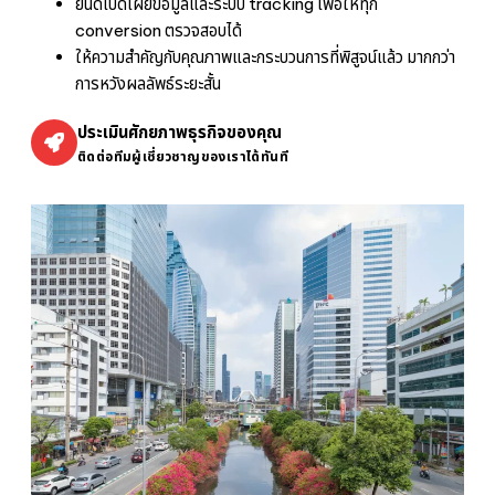
ยินดีเปิดเผยข้อมูลและระบบ tracking เพื่อให้ทุก
lly 
conversion ตรวจสอบได้
co
lete
ให้ความสำคัญกับคุณภาพและกระบวนการที่พิสูจน์แล้ว มากกว่า
very
การหวังผลลัพธ์ระยะสั้น
qui
ly. I 
am 
ประเมินศักยภาพธุรกิจของคุณ
hap
ติดต่อทีมผู้เชี่ยวชาญของเราได้ทันที
y to 
have
wor
ed 
with 
her.