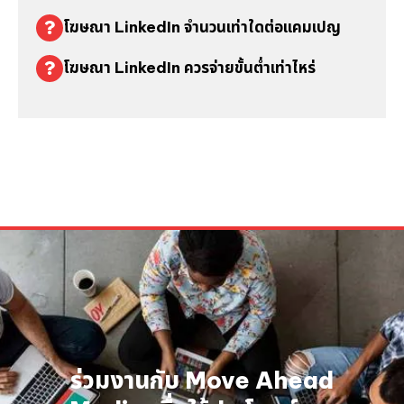
โฆษณา LinkedIn จำนวนเท่าใดต่อแคมเปญ
โฆษณา LinkedIn ควรจ่ายขั้นต่ำเท่าไหร่
ร่วมงานกับ Move Ahead