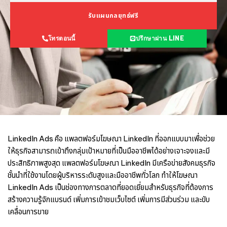
รับแผนกลยุทธ์ฟรี
โทรตอนนี้
ปรึกษาผ่าน LINE
LinkedIn Ads คือ แพลตฟอร์ม
โฆษณา LinkedIn
ที่ออกแบบมาเพื่อช่วย
ให้ธุรกิจสามารถเข้าถึงกลุ่มเป้าหมายที่เป็นมืออาชีพได้อย่างเจาะจงและมี
ประสิทธิภาพสูงสุด แพลตฟอร์ม
โฆษณา LinkedIn
มีเครือข่ายสังคมธุรกิจ
ชั้นนำที่ใช้งานโดยผู้บริหารระดับสูงและมืออาชีพทั่วโลก ทำให้
โฆษณา
LinkedIn
Ads เป็นช่องทางการตลาดที่ยอดเยี่ยมสำหรับธุรกิจที่ต้องการ
สร้างความรู้จักแบรนด์ เพิ่มการเข้าชมเว็บไซต์ เพิ่มการมีส่วนร่วม และขับ
เคลื่อนการขาย