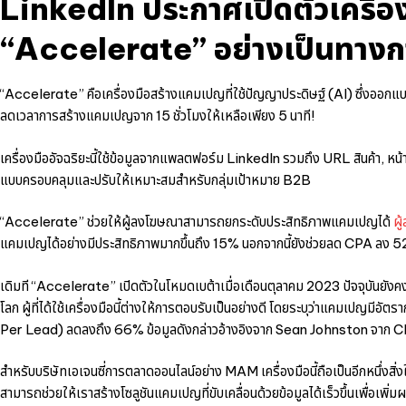
LinkedIn ประกาศเปิดตัวเครื่
“Accelerate” อย่างเป็นทางกา
“Accelerate” คือเครื่องมือสร้างแคมเปญที่ใช้ปัญญาประดิษฐ์ (AI) ซึ่งออกแ
ลดเวลาการสร้างแคมเปญจาก 15 ชั่วโมงให้เหลือเพียง 5 นาที!
เครื่องมืออัจฉริยะนี้ใช้ข้อมูลจากแพลตฟอร์ม LinkedIn รวมถึง URL สินค้า, 
แบบครอบคลุมและปรับให้เหมาะสมสำหรับกลุ่มเป้าหมาย B2B
“Accelerate” ช่วยให้ผู้ลงโฆษณาสามารถยกระดับประสิทธิภาพแคมเปญได้
ผู
แคมเปญได้อย่างมีประสิทธิภาพมากขึ้นถึง 15% นอกจากนี้ยังช่วยลด CPA ลง 5
เดิมที “Accelerate” เปิดตัวในโหมดเบต้าเมื่อเดือนตุลาคม 2023 ปัจจุบันยัง
โลก ผู้ที่ได้ใช้เครื่องมือนี้ต่างให้การตอบรับเป็นอย่างดี โดยระบุว่าแคมเปญมี
Per Lead) ลดลงถึง 66% ข้อมูลดังกล่าวอ้างอิงจาก Sean Johnston จาก Cl
สำหรับบริษัทเอเจนซี่การตลาดออนไลน์อย่าง MAM เครื่องมือนี้ถือเป็นอีกหนึ่งสิ่งใหม
สามารถช่วยให้เราสร้างโซลูชันแคมเปญที่ขับเคลื่อนด้วยข้อมูลได้เร็วขึ้นเพื่อ