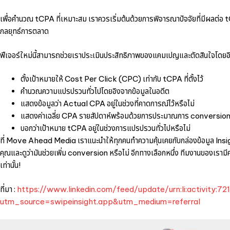
เพื่อคำนวณ tCPA ที่เหมาะสม เราควรเริ่มต้นด้วยการพิจารณาปัจจัยที่มีผลต่อ 
กลยุทธ์การตลาด
ฟีเจอร์ใหม่นี้สามารถช่วยเราประเมินประสิทธิภาพของแคมเปญและตัดสินใจโดยอิงจาก
ตั้งเป้าหมายให้ Cost Per Click (CPC) เท่ากับ tCPA ที่ตั้งไว้
คำนวณความแปรปรวนทั่วไปโดยอิงจากข้อมูลในอดีต
แสดงข้อมูลว่า Actual CPA อยู่ในช่วงที่คาดการณ์ไว้หรือไม่
แสดงค่าเฉลี่ย CPA รายสัปดาห์พร้อมด้วยการประมาณการ conversio
บอกว่าเป้าหมาย tCPA อยู่ในช่วงการแปรปรวนทั่วไปหรือไม่
ที่ Move Ahead Media เราแนะนำให้ทุกคนทำความคุ้นเคยกับกล่องข้อมูล Insight B
คุณและดูว่ามันช่วยเพิ่ม conversion หรือไม่ อีกทางเลือกหนึ่ง ทีมงานของเรามีคว
เท่านั้น!
ที่มา :
https://www.linkedin.com/feed/update/urn:li:activity
utm_source=swipeinsight.app&utm_medium=referral